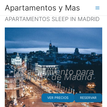
Ir
Apartamentos y Mas
al
contenido
APARTAMENTOS SLEEP IN MADRID
Un alojamiento para
disfrutar de Madrid
VER PRECIOS
RESERVAR