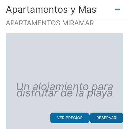
Ir
Apartamentos y Mas
al
contenido
APARTAMENTOS MIRAMAR
Un alojamiento para
disfrutar de la playa
VER PRECIOS
RESERVAR